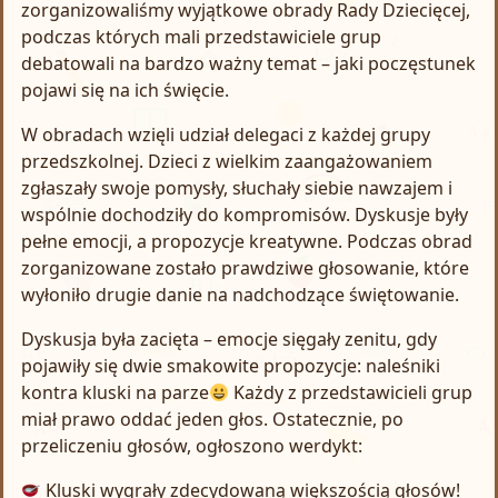
zorganizowaliśmy wyjątkowe obrady Rady Dziecięcej,
podczas których mali przedstawiciele grup
debatowali na bardzo ważny temat – jaki poczęstunek
pojawi się na ich święcie.
W obradach wzięli udział delegaci z każdej grupy
przedszkolnej. Dzieci z wielkim zaangażowaniem
zgłaszały swoje pomysły, słuchały siebie nawzajem i
wspólnie dochodziły do kompromisów. Dyskusje były
pełne emocji, a propozycje kreatywne. Podczas obrad
zorganizowane zostało prawdziwe głosowanie, które
wyłoniło drugie danie na nadchodzące świętowanie.
Dyskusja była zacięta – emocje sięgały zenitu, gdy
pojawiły się dwie smakowite propozycje: naleśniki
kontra kluski na parze
Każdy z przedstawicieli grup
miał prawo oddać jeden głos. Ostatecznie, po
przeliczeniu głosów, ogłoszono werdykt:
Kluski wygrały zdecydowaną większością głosów!