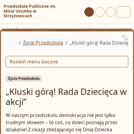
Przejdź do treści
Przejdź do stopki
Przedszkole Publiczne im.
Misia Uszatka w
Tryb dzienny
Tryb nocny
Tryb wysoki
Strzyżowicach
Men
Home
Życie Przedszkola
„Kluski górą! Rada Dziecięca 
Rozwiń menu boczne
Życie Przedszkola
„Kluski górą! Rada Dziecięca w
akcji”
W naszym przedszkolu demokracja nie jest tylko
trudnym słowem – to coś, co dzieci poznają przez
działanie! Z okazji zbliżającego się Dnia Dziecka