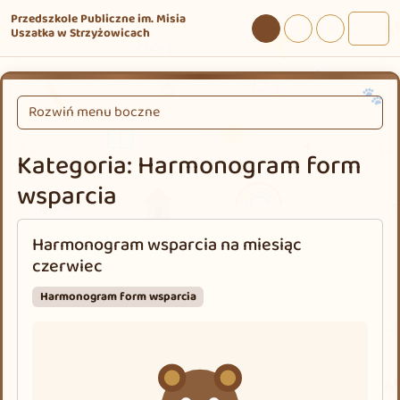
Przejdź do treści
Przejdź do stopki
Przedszkole Publiczne im. Misia
Uszatka w Strzyżowicach
Tryb dzienny
Tryb nocny
Tryb wysokie
Men
Rozwiń menu boczne
Kategoria:
Harmonogram form
wsparcia
Harmonogram wsparcia na miesiąc
czerwiec
Harmonogram form wsparcia