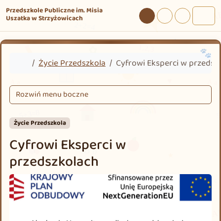
Przejdź do treści
Przejdź do stopki
Przedszkole Publiczne im. Misia
Uszatka w Strzyżowicach
Tryb dzienny
Tryb nocny
Tryb wysokie
Men
Home
Życie Przedszkola
Cyfrowi Eksperci w przedsz
Rozwiń menu boczne
Życie Przedszkola
Cyfrowi Eksperci w
przedszkolach