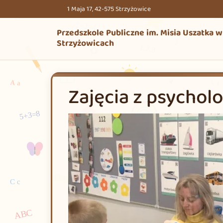
Przejdź do treści
Przejdź do stopki
1 Maja 17, 42-575 Strzyżowice
Przedszkole Publiczne im. Misia Uszatka w
Strzyżowicach
Zajęcia z psychol