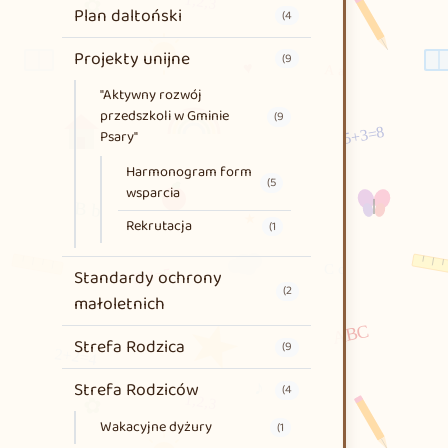
Plan daltoński
(4
Projekty unijne
(9
"Aktywny rozwój
przedszkoli w Gminie
(9
Psary"
Harmonogram form
(5
wsparcia
Rekrutacja
(1
Standardy ochrony
(2
małoletnich
Strefa Rodzica
(9
Strefa Rodziców
(4
Wakacyjne dyżury
(1