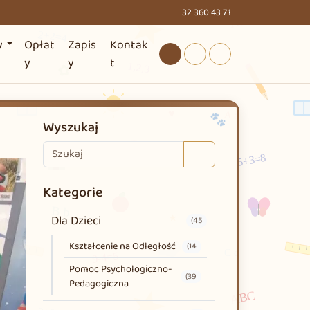
32 360 43 71
y
Opłat
Zapis
Kontak
Tryb dzienny
Tryb nocny
Tryb wysokiego kontr
y
y
t
Wyszukaj
Search
Kategorie
Dla Dzieci
(45
Kształcenie na Odległość
(14
Pomoc Psychologiczno-
(39
Pedagogiczna