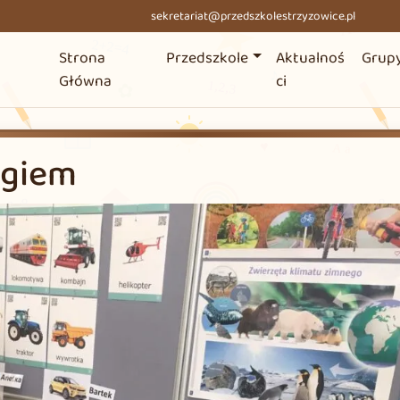
sekretariat@przedszkolestrzyzowice.pl
Strona
Przedszkole
Aktualnoś
Grup
Główna
ci
ogiem