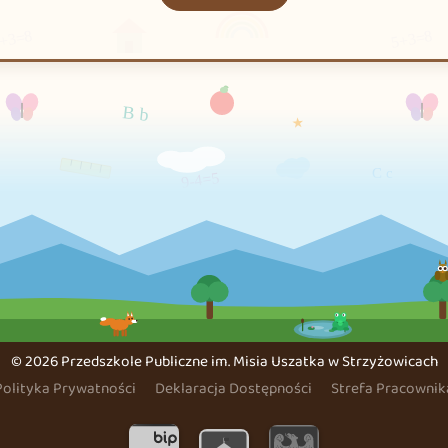
©
2026 Przedszkole Publiczne im. Misia Uszatka w Strzyżowicach
Polityka Prywatności
Deklaracja Dostępności
Strefa Pracownik