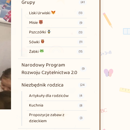
Grupy
(41
Liski Urwiski
(13
Misie
(9
Pszczółki
(13
Sówki
(11
Żabki
(15
Narodowy Program
(9
Rozwoju Czytelnictwa 2.0
Niezbędnik rodzica
(24
Artykuły dla rodziców
(4
Kuchnia
(8
Propozycje zabaw z
(3
dzieckiem