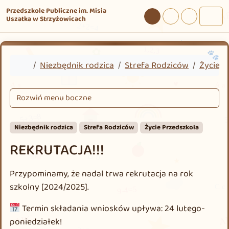
Przejdź do treści
Przejdź do stopki
Przedszkole Publiczne im. Misia
Uszatka w Strzyżowicach
Tryb dzienny
Tryb nocny
Tryb wysokie
Men
Home
Niezbędnik rodzica
Strefa Rodziców
Życie P
Rozwiń menu boczne
Niezbędnik rodzica
Strefa Rodziców
Życie Przedszkola
REKRUTACJA!!!
Przypominamy, że nadal trwa rekrutacja na rok
szkolny [2024/2025].
Termin składania wniosków upływa: 24 lutego-
poniedziałek!