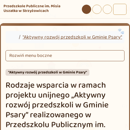
Przejdź do treści
Przejdź do stopki
Przedszkole Publiczne im. Misia
Uszatka w Strzyżowicach
Tryb dzienny
Tryb nocny
Tryb wysokie
Men
Home
"Aktywny rozwój przedszkoli w Gminie Psary"
Rozwiń menu boczne
"Aktywny rozwój przedszkoli w Gminie Psary"
Rodzaje wsparcia w ramach
projektu unijnego „Aktywny
rozwój przedszkoli w Gminie
Psary” realizowanego w
Przedszkolu Publicznym im.