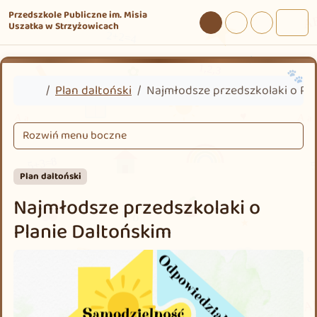
Przejdź do treści
Przejdź do stopki
Przedszkole Publiczne im. Misia
Uszatka w Strzyżowicach
Tryb dzienny
Tryb nocny
Tryb wysokie
Men
Home
Plan daltoński
Najmłodsze przedszkolaki o Pla
Rozwiń menu boczne
Plan daltoński
Najmłodsze przedszkolaki o
Planie Daltońskim