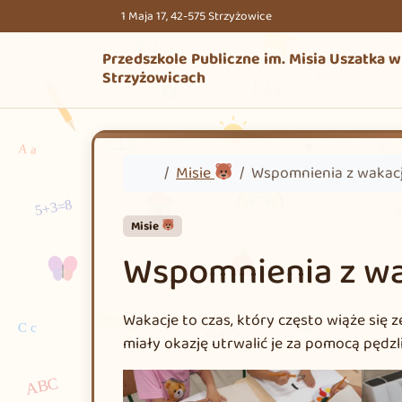
Przejdź do treści
Przejdź do stopki
1 Maja 17, 42-575 Strzyżowice
Przedszkole Publiczne im. Misia Uszatka w
Strzyżowicach
Home
Misie
Wspomnienia z wakacj
Misie
Wspomnienia z wa
Wakacje to czas, który często wiąże się 
miały okazję utrwalić je za pomocą pędzli 