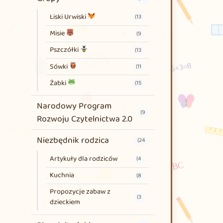
Liski Urwiski
(13
Misie
(9
Pszczółki
(13
Sówki
(11
Żabki
(15
Narodowy Program
(9
Rozwoju Czytelnictwa 2.0
Niezbędnik rodzica
(24
Artykuły dla rodziców
(4
Kuchnia
(8
Propozycje zabaw z
(3
dzieckiem