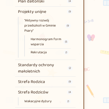
Plan daltoński
(4
Projekty unijne
(9
"Aktywny rozwój
przedszkoli w Gminie
(9
Psary"
Harmonogram form
(5
wsparcia
Rekrutacja
(1
Standardy ochrony
(2
małoletnich
Strefa Rodzica
(9
Strefa Rodziców
(4
Wakacyjne dyżury
(1