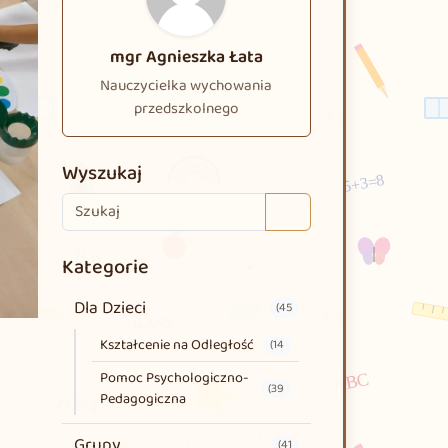
mgr Agnieszka Łata
Nauczycielka wychowania
przedszkolnego
Wyszukaj
Search
Kategorie
Dla Dzieci
(45
Kształcenie na Odległość
(14
Pomoc Psychologiczno-
(39
Pedagogiczna
Grupy
(41