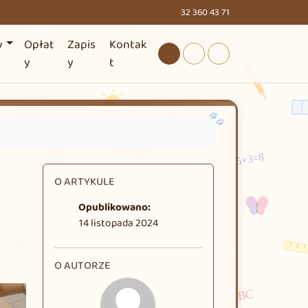
32 360 43 71
y
Opłat
Zapis
Kontak
Tryb dzienny
Tryb nocny
Tryb wysokiego kontr
y
y
t
O ARTYKULE
Opublikowano:
14 listopada 2024
O AUTORZE