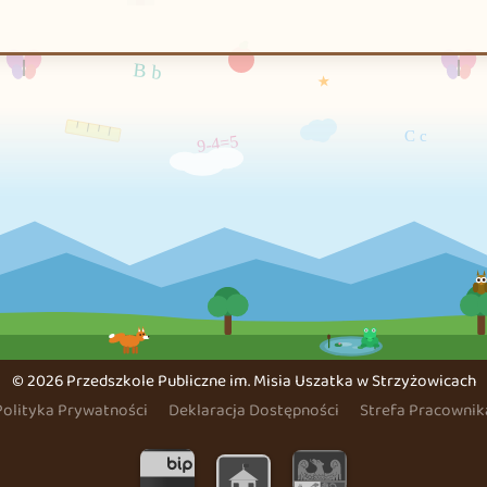
©
2026 Przedszkole Publiczne im. Misia Uszatka w Strzyżowicach
Polityka Prywatności
Deklaracja Dostępności
Strefa Pracownik