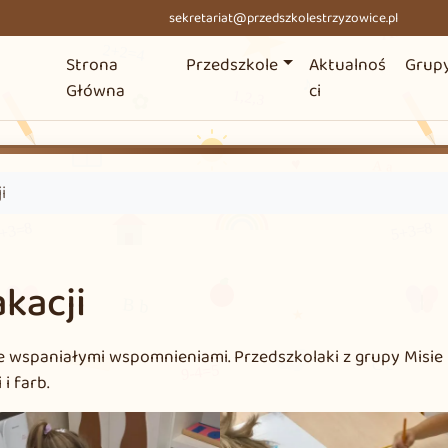
sekretariat@przedszkolestrzyzowice.pl
Strona
Przedszkole
Aktualnoś
Grup
Główna
ci
i
kacji
ze wspaniałymi wspomnieniami. Przedszkolaki z grupy Misie
i farb.