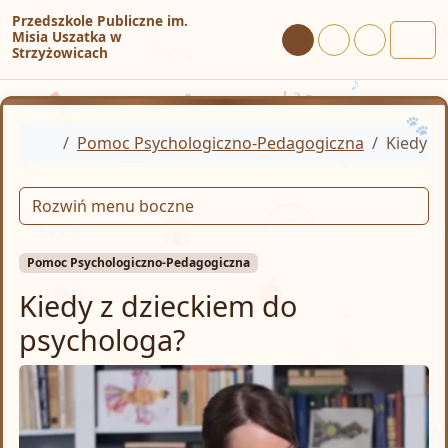
Przejdź do treści
Przejdź do stopki
Przedszkole Publiczne im.
Misia Uszatka w
Tryb dzienny
Tryb nocny
Tryb wysoki
Strzyżowicach
Men
Home
Pomoc Psychologiczno-Pedagogiczna
Kiedy z
Rozwiń menu boczne
Pomoc Psychologiczno-Pedagogiczna
Kiedy z dzieckiem do
psychologa?