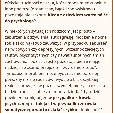
efekcie, trudności dziecka, które mogą mieć zupełnie
inne podłoże (organiczne, bądź środowiskowe)
pozostają nie leczone.
Kiedy z dzieckiem warto pójść
do psychologa?
W niektórych sytuacjach rodzicom jest prosto –
zaburzenia odżywiania, autoagresję, moczenie nocne,
fobię szkolną łatwo zauważyć. W przypadku zaburzeń
nerwicowych czy depresyjnych, wczesnodziecięcych
rzutów psychotycznych czy nawet subtelnych zmian
zachowania rodzice często pozostają bierni mając
nadzieję że „samo przejdzie” i „wyrośnie z tego”.
Tymczasem problem może być znacznie bardziej
poważny niż się rodzicowi wydaje a brak szybkiej
reakcji sprawi, że w późniejszym etapie życia dziecka
będzie trudniej sobie z nim poradzić. Każdy rodzić
powinien pamiętać, że
w przypadku zdrowia
psychicznego – tak jak i w przypadku zdrowia
somatycznego warto działać szybko
– lepiej pójść