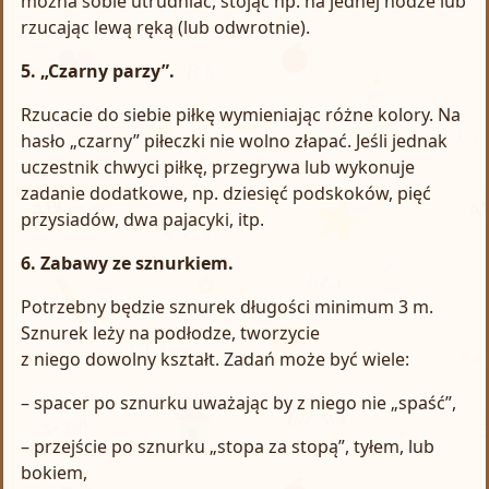
można sobie utrudniać, stojąc np. na jednej nodze lub
rzucając lewą ręką (lub odwrotnie).
5. „Czarny parzy”.
Rzucacie do siebie piłkę wymieniając różne kolory. Na
hasło „czarny” piłeczki nie wolno złapać. Jeśli jednak
uczestnik chwyci piłkę, przegrywa lub wykonuje
zadanie dodatkowe, np. dziesięć podskoków, pięć
przysiadów, dwa pajacyki, itp.
6. Zabawy ze sznurkiem.
Potrzebny będzie sznurek długości minimum 3 m.
Sznurek leży na podłodze, tworzycie
z niego dowolny kształt. Zadań może być wiele:
– spacer po sznurku uważając by z niego nie „spaść”,
– przejście po sznurku „stopa za stopą”, tyłem, lub
bokiem,