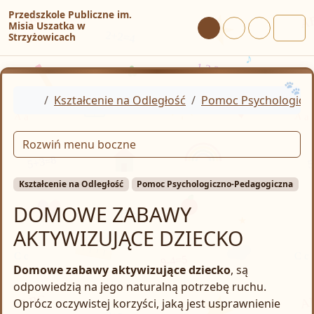
Przejdź do treści
Przejdź do stopki
Przedszkole Publiczne im.
Misia Uszatka w
Tryb dzienny
Tryb nocny
Tryb wysoki
Strzyżowicach
Men
Home
Kształcenie na Odległość
Pomoc Psychologicz
Rozwiń menu boczne
Kształcenie na Odległość
Pomoc Psychologiczno-Pedagogiczna
DOMOWE ZABAWY
AKTYWIZUJĄCE DZIECKO
Domowe zabawy aktywizujące dziecko
, są
odpowiedzią na jego naturalną potrzebę ruchu.
Oprócz oczywistej korzyści, jaką jest usprawnienie