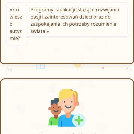
Co
Programy i aplikacje służące rozwijaniu
wiesz
pasji i zainteresowań dzieci oraz do
o
zaspokajania ich potrzeby rozumienia
autyz
świata
mie?