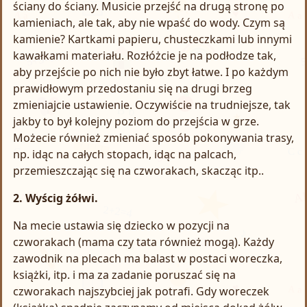
ściany do ściany. Musicie przejść na drugą stronę po
kamieniach, ale tak, aby nie wpaść do wody. Czym są
kamienie? Kartkami papieru, chusteczkami lub innymi
kawałkami materiału. Rozłóżcie je na podłodze tak,
aby przejście po nich nie było zbyt łatwe. I po każdym
prawidłowym przedostaniu się na drugi brzeg
zmieniajcie ustawienie. Oczywiście na trudniejsze, tak
jakby to był kolejny poziom do przejścia w grze.
Możecie również zmieniać sposób pokonywania trasy,
np. idąc na całych stopach, idąc na palcach,
przemieszczając się na czworakach, skacząc itp..
2. Wyścig żółwi.
Na mecie ustawia się dziecko w pozycji na
czworakach (mama czy tata również mogą). Każdy
zawodnik na plecach ma balast w postaci woreczka,
książki, itp. i ma za zadanie poruszać się na
czworakach najszybciej jak potrafi. Gdy woreczek