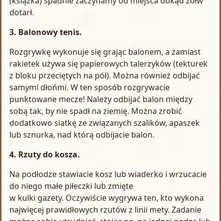
(książka) spadnie zaczynamy od miejsca dokąd żółw
dotarł.
3. Balonowy tenis.
Rozgrywkę wykonuje się grając balonem, a zamiast
rakietek używa się papierowych talerzyków (tekturek
z bloku przeciętych na pół). Można również odbijać
samymi dłońmi. W ten sposób rozgrywacie
punktowane mecze! Należy odbijać balon między
sobą tak, by nie spadł na ziemię. Można zrobić
dodatkowo siatkę ze związanych szalików, apaszek
lub sznurka, nad którą odbijacie balon.
4. Rzuty do kosza.
Na podłodze stawiacie kosz lub wiaderko i wrzucacie
do niego małe piłeczki lub zmięte
w kulki gazety. Oczywiście wygrywa ten, kto wykona
najwięcej prawidłowych rzutów z linii mety. Zadanie